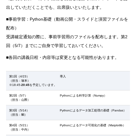
出していただくことでも、出席扱いといたします。
■事前学習：Python基礎（動画公開・スライドと演習ファイルを
配布）
受講確定通知の際に、事前学習用のファイルを配布します。第2
回（5/7）までにご自身で学習しておいてください。
■各回の講義日程・内容等は変更となる可能性があります。
第1回（4/23）
導入
（担当：塚本）
※18:45-
20:45
を予定しています。
第2回（5/7）
Pythonによる科学計算（Numpy）
（担当：山際）
第3回（5/14）
Pythonによるデータ加工処理の基礎（Pandas）
（担当：鯛）
第4回（5/21）
Pythonによるデータ可視化の基礎（Matplotlib）
（担当：中内）