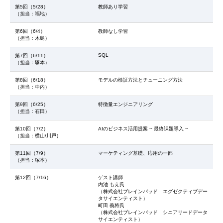
第5回（5/28）
教師あり学習
（担当：福地）
第6回（6/4）
教師なし学習
（担当：木島）
SQL
第7回（6/11）
（担当：塚本）
第8回（6/18）
モデルの検証方法とチューニング方法
（担当：中内）
第9回（6/25）
特徴量エンジニアリング
（担当：石田）
第10回（7/2）
AIのビジネス活用提案 ~ 最終課題導入 ~
（担当：横山/川戸）
第11回（7/9）
マーケティング基礎、応用の一部
（担当：塚本）
第12回（7/16）
ゲスト講師
内池 もえ氏
（株式会社ブレインパッド エグゼクティブデー
タサイエンティスト）
町田 義将氏
（株式会社ブレインパッド シニアリードデータ
サイエンティスト）