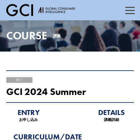
TOP
トップページ
COURSE
講義
NEWS
ニュース
COURSE
講義
終了
GCI 2024 Summer
MESSAGE
メッセージ
ENTRY
DETAILS
MEMBER
メンバー
お申し込み
講義詳細
CURRICULUM/DATE