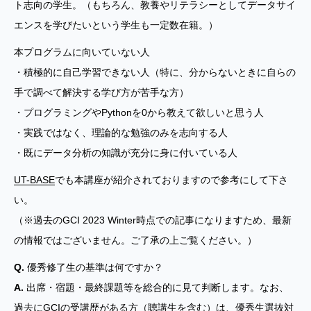
ト志向の学生。（もちろん、教養やリテラシーとしてデータサイ
エンスを学びたいという学生も一定数在籍。）
本プログラムに向いていない人
・積極的に自己学習できない人（特に、分からないときに自らの
手で調べて解決する学び方が苦手な方）
・プログラミングやPythonを0から教えて欲しいと思う人
・実践ではなく、理論的な勉強のみを志向する人
・既にデータ分析の知識が充分に身に付いている人
UT-BASE
でも本講座が紹介されておりますので参考にして下さ
い。
（※過去のGCI 2023 Winter時点での記事になりますため、最新
の情報ではございません。ご了承の上ご覧ください。）
Q.
優秀修了生の基準は何ですか？
A.
出席・宿題・最終課題等を総合的に見て判断します。なお、
過去にGCIの受講歴がある方（聴講生を含む）は、優秀生選抜対