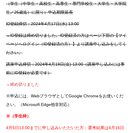
（学生（中学生・高校生・高専生・専門学校生・大学生・大学院
生／25歳迄）に限り）申込期限延長
ID登録締切：2024年4月17日(水) 13:00
→ID登録は締め切りました。ID登録済の方はページ下部の【マイ
ページへログイン（ID登録済の方）】より講座申し込みをしてく
ださい。
講座申込締切：2024年4月19日(金) 13:00（講座申し込みには事
前にID登録が必要です）
→締め切りました
※申込には、WebブラウザとしてGoogle Chromeをお使いくだ
さい。（Microsoft Edge他非対応）
※（学生枠）
4月5日13:00までに申し込みいただいた方：選考結果は4月16日