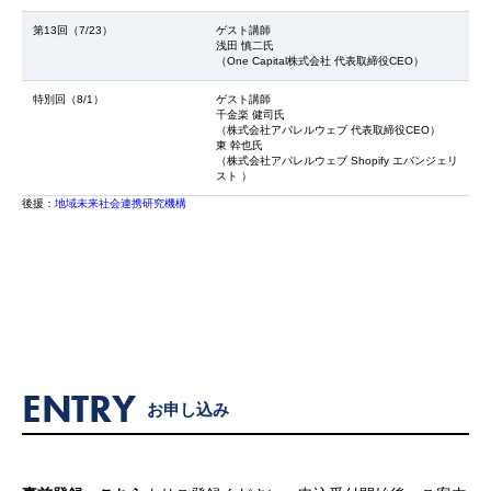
第13回（7/23）
ゲスト講師
浅田 慎二氏
（One Capital株式会社 代表取締役CEO）
特別回（8/1）
ゲスト講師
千金楽 健司氏
（株式会社アパレルウェブ 代表取締役CEO）
東 幹也氏
（株式会社アパレルウェブ Shopify エバンジェリ
スト ）
後援：
地域未来社会連携研究機構
ENTRY
お申し込み