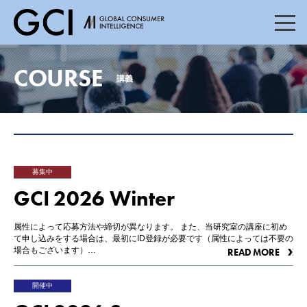
TOP
トップページ
COURSE
講義
NEWS
ニュース
COURSE
講義
募集中
GCI 2026 Winter
MESSAGE
メッセージ
属性によって応募方法や締切が異なります。 また、当研究室の講座に初め
て申し込みをする場合は、最初にID登録が必要です（属性によっては不要の
MEMBER
場合もございます）…
READ MORE
メンバー
開催中